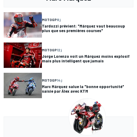
MOTOGP
8 j
Tardozzi prévient: "Márquez vaut beaucoup
plus que ses premières courses"
MOTOGP
12 j
Jorge Lorenzo voit un Márquez moins explosif
mais plus intelligent que jamais
MOTOGP
14 j
Marc Márquez salue la "bonne opportunité"
saisie par Álex avec KTM