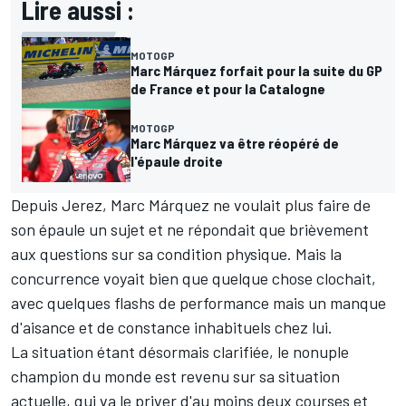
Lire aussi :
MOTOGP
Marc Márquez forfait pour la suite du GP
de France et pour la Catalogne
MOTOGP
Marc Márquez va être réopéré de
l'épaule droite
Depuis Jerez, Marc Márquez ne voulait plus faire de
son épaule un sujet et ne répondait que brièvement
aux questions sur sa condition physique. Mais la
concurrence
voyait bien que quelque chose clochait
,
avec quelques flashs de performance mais un manque
d'aisance et de constance inhabituels chez lui.
La situation étant désormais clarifiée, le nonuple
champion du monde est revenu sur sa situation
actuelle, qui va le priver d'au moins deux courses et