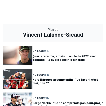
Plus de
Vincent Lalanne-Sicaud
MOTOGP
17 h
Quartararo n'a jamais discuté de 2027 avec
Yamaha : "J'avais besoin d'air frais"
MOTOGP
19 h
Marc Márquez assume enfin : "Le favori, c'est
moi, non ?"
MOTOGP
21 h
Jorge Martín : "Je ne comprends pas pourquoi je