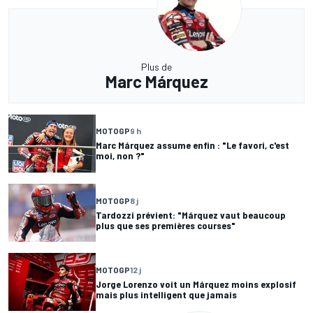
Plus de
Marc Márquez
MOTOGP
9 h
Marc Márquez assume enfin : "Le favori, c'est
moi, non ?"
MOTOGP
8 j
Tardozzi prévient: "Márquez vaut beaucoup
plus que ses premières courses"
MOTOGP
12 j
Jorge Lorenzo voit un Márquez moins explosif
mais plus intelligent que jamais