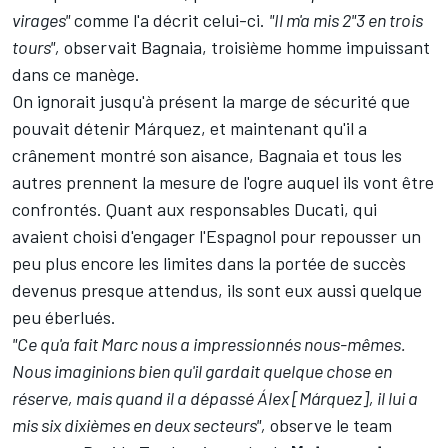
virages"
comme l'a décrit celui-ci.
"Il m'a mis 2"3 en trois
tours",
observait Bagnaia, troisième homme impuissant
dans ce manège.
On ignorait jusqu'à présent la marge de sécurité que
pouvait détenir Márquez, et maintenant qu'il a
crânement montré son aisance, Bagnaia et tous les
autres prennent la mesure de l'ogre auquel ils vont être
confrontés. Quant aux responsables Ducati, qui
avaient choisi d'engager l'Espagnol pour repousser un
peu plus encore les limites dans la portée de succès
devenus presque attendus, ils sont eux aussi quelque
peu éberlués.
"Ce qu'a fait Marc nous a impressionnés nous-mêmes.
Nous imaginions bien qu'il gardait quelque chose en
réserve, mais quand il a dépassé Álex [Márquez], il lui a
mis six dixièmes en deux secteurs",
observe le team