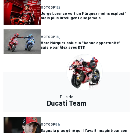
MOTOGP
12 j
Jorge Lorenzo voit un Márquez moins explosif
mais plus intelligent que jamais
MOTOGP
14 j
Marc Márquez salue la "bonne opportunité"
saisie par Álex avec KTM
Plus de
Ducati Team
MOTOGP
6 h
Bagnaia plus gêné qu'il l'avait imaginé par son