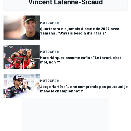
Vincent Lalanne-Sicaud
MOTOGP
6 h
Quartararo n'a jamais discuté de 2027 avec
Yamaha : "J'avais besoin d'air frais"
MOTOGP
8 h
Marc Márquez assume enfin : "Le favori, c'est
moi, non ?"
MOTOGP
9 h
Jorge Martín : "Je ne comprends pas pourquoi je
mène le championnat !"