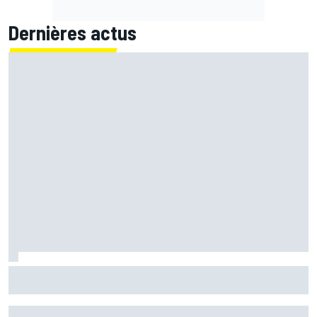
Dernières actus
Quartararo n'a jamais discuté de 2027 avec Yamaha :
"J'avais besoin d'air frais"