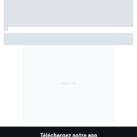
Marc Márquez assume enfin : "Le favori, c'est moi, non ?"
Téléchargez notre app