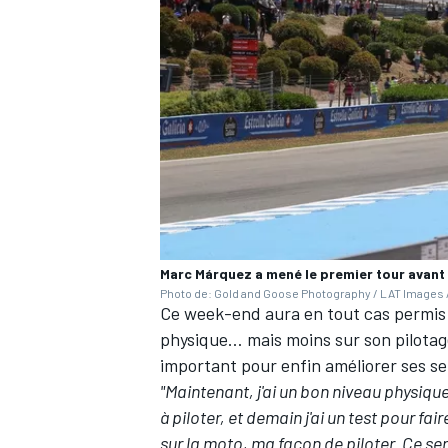
Marc Márquez a mené le premier tour avant 
Photo de: Gold and Goose Photography / LAT Images /
Ce week-end aura en tout cas permis 
physique… mais moins sur son pilotage.
important pour enfin améliorer ses se
"Maintenant, j'ai un bon niveau physiquem
à piloter, et demain j'ai un test pour fa
sur la moto, ma façon de piloter. Ce ser