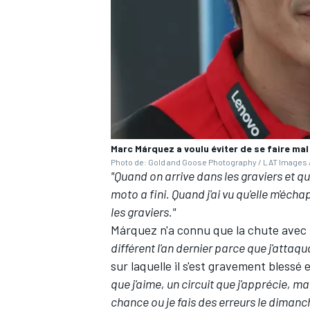
AUTRES CHAMPIONNATS
Marc Márquez a voulu éviter de se faire ma
Photo de: Gold and Goose Photography / LAT Images /
"Quand on arrive dans les graviers et 
moto a fini. Quand j'ai vu qu'elle m'éc
les graviers."
Márquez n'a connu que la chute avec la
différent l'an dernier parce que j'attaqu
sur laquelle il s'est gravement blessé e
que j'aime, un circuit que j'apprécie, m
chance ou je fais des erreurs le dimanc