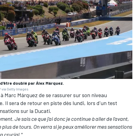
d'être doublé par Álex Márquez.
 via Getty Images
à Marc Márquez de se rassurer sur son niveau
 Il sera de retour en piste dès lundi, lors d'un test
nsations sur la Ducati.
ent. Je sais ce que j'ai donc je continue à aller de l'avant,
ire plus de tours. On verra si je peux améliorer mes sensations
a crucial."