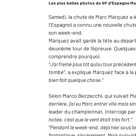
Les plus belles photos du GP d'Espagne M
Samedi, la chute de
Marc Márquez
a 
l'Espagnol a connu une nouvelle chute
son week-end.
Márquez avait gardé la tête au départ
deuxième tour de l'épreuve. Quelques v
comprendre pourquoi.
"J'ai freiné plus tôt qu'au tour précéden
tombé"
, a expliqué Márquez face à la
bien fait quelque chose."
Selon
Marco Bezzecchi
, qui suivait 
derrière, j'ai vu Marc entrer vite mais s
leader du championnat, interrogé par 
notée, c'est que le vent était très fort."
"Pendant le week-end, déjà hier sous la p
fantastique, sincèrement. Mais aujourd'h