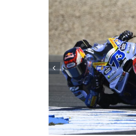
WRC
WEC