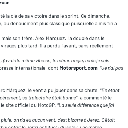
otoGP
été
la clé de sa victoire dans le sprint
. Ce dimanche,
, au dénouement plus classique puisqu'elle a mis fin à
 mais son frère,
Álex Márquez
, l'a doublé dans le
irages plus tard, il a perdu l'avant, sans réellement
t, j'avais la même vitesse, le même angle, mais je suis
 presse internationale, dont
Motorsport.com
.
"Je n'ai pas
Marc Márquez, le vent a pu jouer dans sa chute.
"En étant
incèrement, sa trajectoire était bonne"
, a commenté le
le site officiel du MotoGP.
"La seule différence que j'ai
luie, on n'a eu aucun vent, c'est bizarre à Jerez. C'était
ui c'était le Jerez habituel
: du soleil, une météo