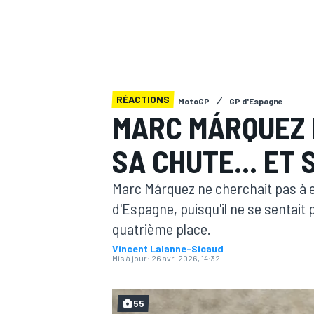
RÉACTIONS
MotoGP
GP d'Espagne
MOTOGP
MARC MÁRQUEZ 
SA CHUTE... ET
Marc Márquez ne cherchait pas à e
d'Espagne, puisqu'il ne se sentait 
quatrième place.
Vincent Lalanne-Sicaud
Mis à jour:
26 avr. 2026, 14:32
55