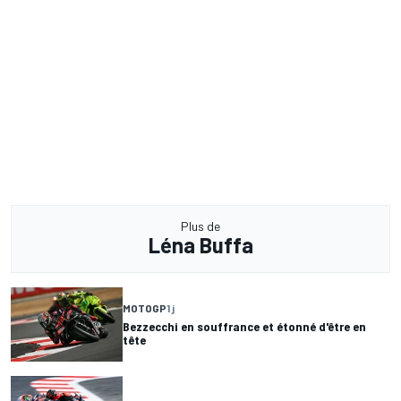
Plus de
Léna Buffa
MOTOGP
1 j
Bezzecchi en souffrance et étonné d'être en
tête