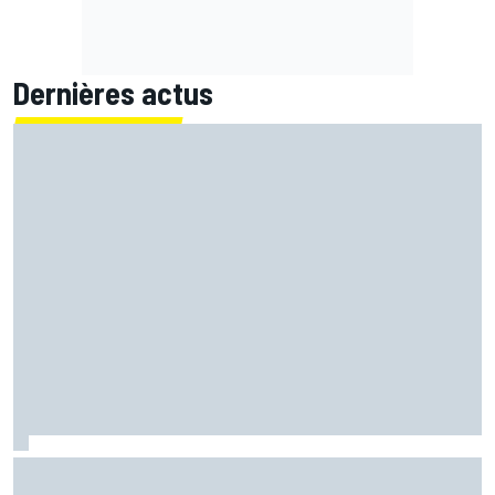
Dernières actus
EL2 - Di Giannantonio devance les Aprilia