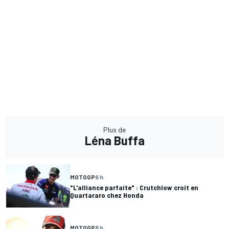
Plus de
Léna Buffa
MOTOGP
6 h
"L'alliance parfaite" : Crutchlow croit en
Quartararo chez Honda
MOTOGP
8 h