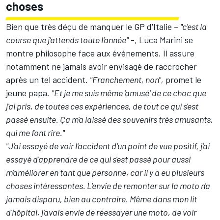
choses
Bien que très déçu de manquer le GP d'Italie –
"c'est la
course que j'attends toute l'année"
-, Luca Marini se
montre philosophe face aux événements. Il assure
notamment ne jamais avoir envisagé de raccrocher
après un tel accident.
"Franchement, non",
promet le
jeune papa.
"Et je me suis même 'amusé' de ce choc que
j'ai pris, de toutes ces expériences, de tout ce qui s'est
passé ensuite. Ça m'a laissé des souvenirs très amusants,
qui me font rire."
"J'ai essayé de voir l'accident d'un point de vue positif, j'ai
essayé d'apprendre de ce qui s'est passé pour aussi
m'améliorer en tant que personne, car il y a eu plusieurs
choses intéressantes. L'envie de remonter sur la moto n'a
jamais disparu, bien au contraire. Même dans mon lit
d'hôpital, j'avais envie de réessayer une moto, de voir