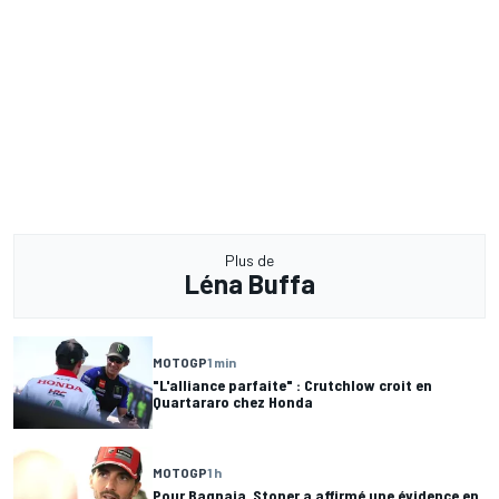
Plus de
Léna Buffa
MOTOGP
1 min
"L'alliance parfaite" : Crutchlow croit en
Quartararo chez Honda
MOTOGP
1 h
Pour Bagnaia, Stoner a affirmé une évidence en