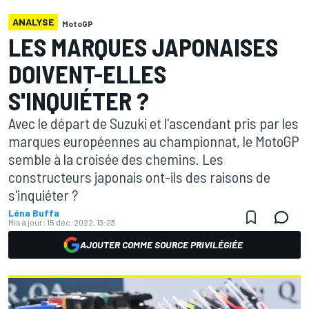
ANALYSE
MotoGP
LES MARQUES JAPONAISES
DOIVENT-ELLES
S'INQUIÉTER ?
Avec le départ de Suzuki et l'ascendant pris par les
marques européennes au championnat, le MotoGP
semble à la croisée des chemins. Les
constructeurs japonais ont-ils des raisons de
s'inquiéter ?
Léna Buffa
Mis à jour:
15 déc. 2022, 13:23
AJOUTER COMME SOURCE PRIVILÉGIÉE