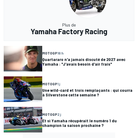
Plus de
Yamaha Factory Racing
MOTOGP
16 h
Quartararo n'a jamais discuté de 2027 avec
Yamaha : "J'avais besoin d'air frais"
MOTOGP
1 j
Une wild-card et trois remplaçants : qui courra
à Silverstone cette semaine ?
MOTOGP
2 j
Et si Yamaha récupérait le numéro 1 du
champion la saison prochaine ?