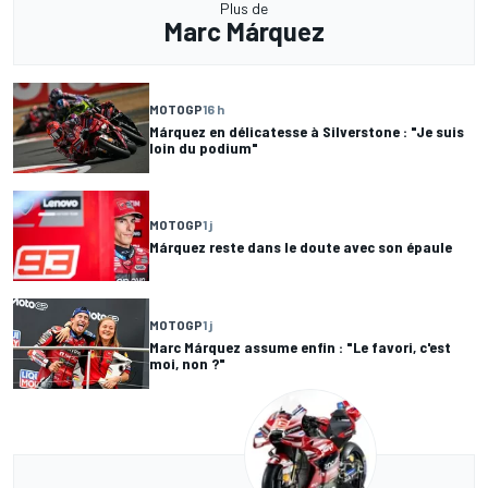
Plus de
Marc Márquez
MOTOGP
16 h
Márquez en délicatesse à Silverstone : "Je suis
loin du podium"
MOTOGP
1 j
Márquez reste dans le doute avec son épaule
MOTOGP
1 j
Marc Márquez assume enfin : "Le favori, c'est
moi, non ?"