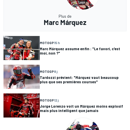
Plus de
Marc Márquez
MOTOGP
15 h
Marc Márquez assume enfin : "Le favori, c'est
moi, non ?"
MOTOGP
8 j
Tardozzi prévient: "Márquez vaut beaucoup
plus que ses premières courses"
MOTOGP
12 j
Jorge Lorenzo voit un Márquez moins explosif
mais plus intelligent que jamais