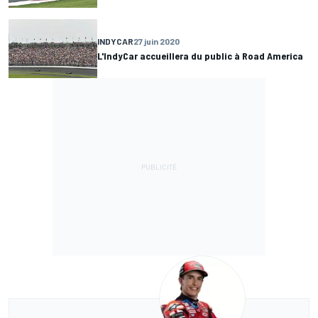
INDYCAR
27 juin 2020
L'IndyCar accueillera du public à Road America