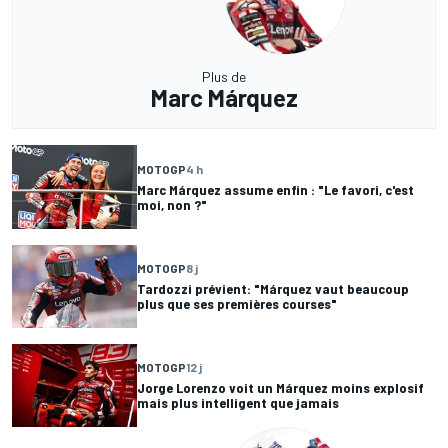
Plus de
Marc Márquez
MOTOGP
4 h
Marc Márquez assume enfin : "Le favori, c'est
moi, non ?"
MOTOGP
8 j
Tardozzi prévient: "Márquez vaut beaucoup
plus que ses premières courses"
MOTOGP
12 j
Jorge Lorenzo voit un Márquez moins explosif
mais plus intelligent que jamais