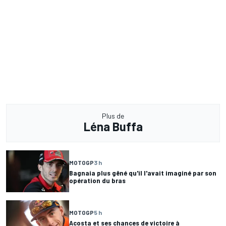
Plus de
Léna Buffa
MOTOGP
3 h
Bagnaia plus gêné qu'il l'avait imaginé par son
opération du bras
MOTOGP
5 h
Acosta et ses chances de victoire à