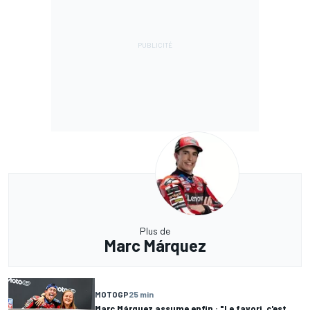
Plus de
Marc Márquez
MOTOGP
25 min
Marc Márquez assume enfin : "Le favori, c'est