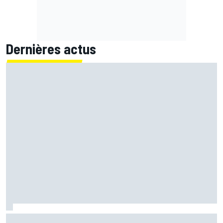
Dernières actus
Marc Márquez assume enfin : "Le favori, c'est moi, non ?"