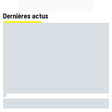
Dernières actus
Ce que Fernando Alonso a retenu de son duel avec Michael
Schumacher