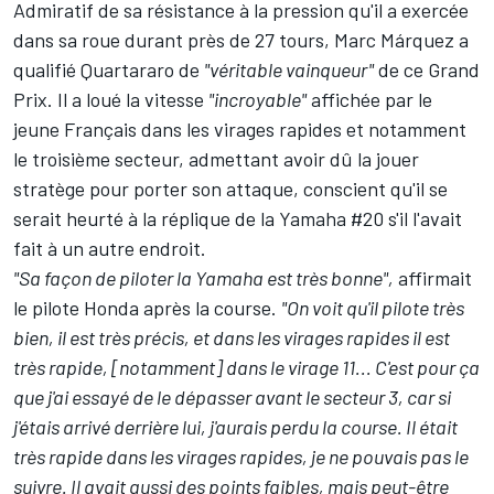
Admiratif de sa résistance à la pression qu'il a exercée
dans sa roue durant près de 27 tours,
Marc Márquez
a
qualifié Quartararo de
"véritable vainqueur"
de ce Grand
Prix.
Il a loué la vitesse
"incroyable"
affichée par le
jeune Français dans les virages rapides et notamment
le troisième secteur, admettant avoir dû la jouer
stratège pour porter son attaque, conscient qu'il se
serait heurté à la réplique de la Yamaha #20 s'il l'avait
fait à un autre endroit.
"Sa façon de piloter la Yamaha est très bonne",
affirmait
le pilote Honda après la course.
"On voit qu'il pilote très
bien, il est très précis, et dans les virages rapides il est
très rapide, [notamment] dans le virage 11... C'est pour ça
que j'ai essayé de le dépasser avant le secteur 3, car si
j'étais arrivé derrière lui, j'aurais perdu la course. Il était
très rapide dans les virages rapides, je ne pouvais pas le
suivre. Il avait aussi des points faibles, mais peut-être