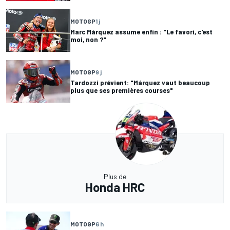
MOTOGP
1 j
Marc Márquez assume enfin : "Le favori, c'est
moi, non ?"
MOTOGP
9 j
Tardozzi prévient: "Márquez vaut beaucoup
plus que ses premières courses"
Plus de
Honda HRC
MOTOGP
6 h