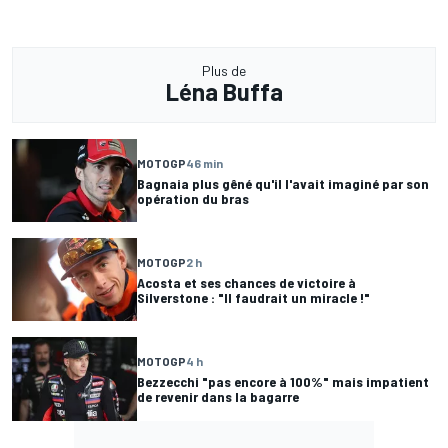
Plus de
Léna Buffa
MOTOGP
46 min
Bagnaia plus gêné qu'il l'avait imaginé par son
opération du bras
MOTOGP
2 h
Acosta et ses chances de victoire à
Silverstone : "Il faudrait un miracle !"
MOTOGP
4 h
Bezzecchi "pas encore à 100%" mais impatient
de revenir dans la bagarre