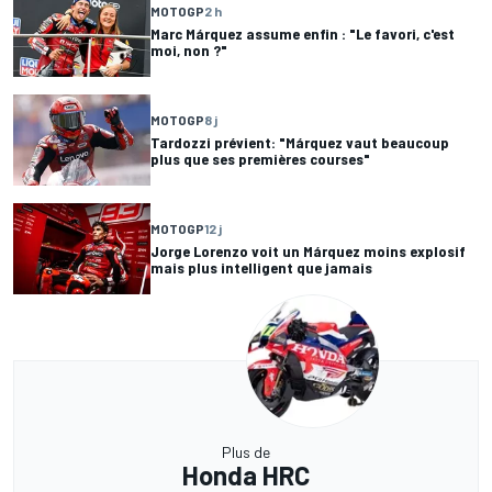
MOTOGP
2 h
Marc Márquez assume enfin : "Le favori, c'est
moi, non ?"
MOTOGP
8 j
Tardozzi prévient: "Márquez vaut beaucoup
plus que ses premières courses"
MOTOGP
12 j
Jorge Lorenzo voit un Márquez moins explosif
mais plus intelligent que jamais
Plus de
Honda HRC