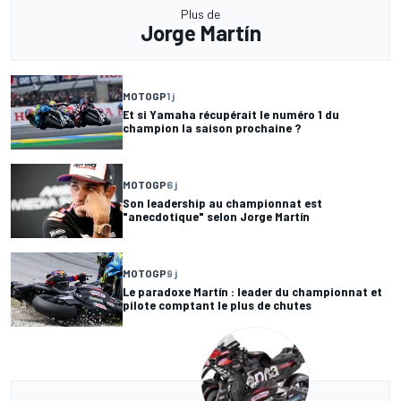
Plus de
Jorge Martín
MOTOGP
1 j
Et si Yamaha récupérait le numéro 1 du
champion la saison prochaine ?
MOTOGP
6 j
Son leadership au championnat est
"anecdotique" selon Jorge Martín
MOTOGP
9 j
Le paradoxe Martín : leader du championnat et
pilote comptant le plus de chutes