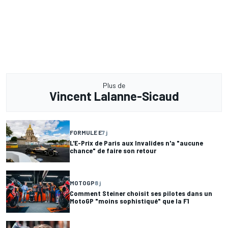
Plus de
Vincent Lalanne-Sicaud
FORMULE E
7 j
L'E-Prix de Paris aux Invalides n'a "aucune
chance" de faire son retour
MOTOGP
8 j
Comment Steiner choisit ses pilotes dans un
MotoGP "moins sophistiqué" que la F1