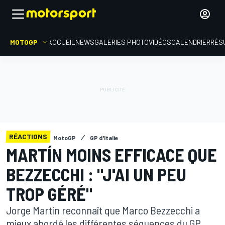
MOTOGP
ACCUEIL
NEWS
GALERIES PHOTO
VIDÉOS
CALENDRIER
RÉS
RÉACTIONS
MotoGP
GP d'Italie
MARTÍN MOINS EFFICACE QUE
BEZZECCHI : "J'AI UN PEU
TROP GÉRÉ"
Jorge Martín reconnaît que Marco Bezzecchi a
mieux abordé les différentes séquences du GP