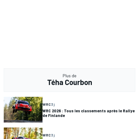
Plus de
Téha Courbon
WRC
3 j
WRC 2026 : Tous les classements après le Rallye
de Finlande
WRC
3 j