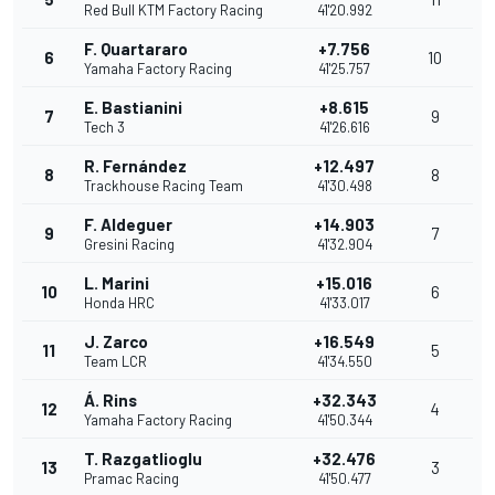
Red Bull KTM Factory Racing
41'20.992
F. Quartararo
+7.756
6
10
Yamaha Factory Racing
41'25.757
E. Bastianini
+8.615
7
9
Tech 3
41'26.616
R. Fernández
+12.497
8
8
Trackhouse Racing Team
41'30.498
F. Aldeguer
+14.903
9
7
Gresini Racing
41'32.904
L. Marini
+15.016
10
6
Honda HRC
41'33.017
J. Zarco
+16.549
11
5
Team LCR
41'34.550
Á. Rins
+32.343
12
4
Yamaha Factory Racing
41'50.344
T. Razgatlioglu
+32.476
13
3
Pramac Racing
41'50.477