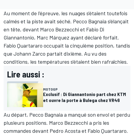
Au moment de l'épreuve, les nuages s'étaient toutefois
calmés et la piste avait séché.
Pecco Bagnaia
s'élançait
en tête, devant
Marco Bezzecchi
et
Fabio Di
Giannantonio
,
Marc Márquez
ayant déclaré forfait.
Fabio Quartararo
occupait la cinquième position, tandis
que
Johann Zarco
partait dixième. Au vu des
conditions, les températures s'étaient bien rafraîchies.
Lire aussi :
MOTOGP
Exclusif : Di Giannantonio part chez KTM
et ouvre la porte à Bulega chez VR46
Au départ, Pecco Bagnaia a manqué son envol et perdu
plusieurs positions. Marco Bezzecchi a pris les
commandes devant
Pedro Acosta
et Fabio Quartararo.