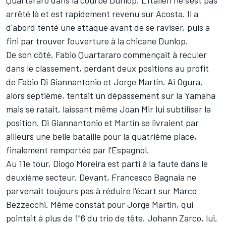
Quartararo dans la courbe Dunlop. L'Italien ne s'est pas
arrêté là et est rapidement revenu sur Acosta. Il a
d'abord tenté une attaque avant de se raviser, puis a
fini par trouver l'ouverture à la chicane Dunlop.
De son côté, Fabio Quartararo commençait à reculer
dans le classement, perdant deux positions au profit
de Fabio Di Giannantonio et Jorge Martín.
Ai Ogura
,
alors septième, tentait un dépassement sur la Yamaha
mais se ratait, laissant même
Joan Mir
lui subtiliser la
position. Di Giannantonio et Martín se livraient par
ailleurs une belle bataille pour la quatrième place,
finalement remportée par l'Espagnol.
Au 11e tour,
Diogo Moreira
est parti à la faute dans le
deuxième secteur. Devant, Francesco Bagnaia ne
parvenait toujours pas à réduire l'écart sur Marco
Bezzecchi. Même constat pour Jorge Martín, qui
pointait à plus de 1"6 du trio de tête. Johann Zarco, lui,