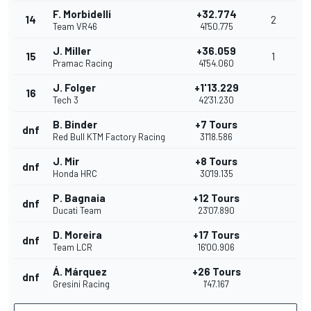
F. Morbidelli
+32.774
14
2
Team VR46
41'50.775
J. Miller
+36.059
15
1
Pramac Racing
41'54.060
J. Folger
+1'13.229
16
Tech 3
42'31.230
B. Binder
+7 Tours
dnf
Red Bull KTM Factory Racing
31'18.586
J. Mir
+8 Tours
dnf
Honda HRC
30'19.135
P. Bagnaia
+12 Tours
dnf
Ducati Team
23'07.890
D. Moreira
+17 Tours
dnf
Team LCR
16'00.906
Á. Márquez
+26 Tours
dnf
Gresini Racing
1'47.167