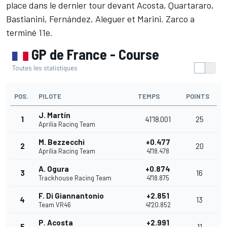
place dans le dernier tour devant Acosta, Quartararo,
Bastianini, Fernández, Aleguer et Marini. Zarco a
terminé 11e.
GP de France - Course
Toutes les statistiques
POS.
PILOTE
TEMPS
POINTS
J. Martín
1
41'18.001
25
Aprilia Racing Team
M. Bezzecchi
+0.477
2
20
Aprilia Racing Team
41'18.478
A. Ogura
+0.874
3
16
Trackhouse Racing Team
41'18.875
F. Di Giannantonio
+2.851
4
13
Team VR46
41'20.852
P. Acosta
+2.991
5
11