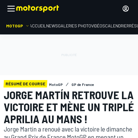
MOTOGP
ACCUEIL
NEWS
GALERIES PHOTO
VIDÉOS
CALENDRIER
RÉS
RÉSUMÉ DE COURSE
MotoGP
GP de France
JORGE MARTÍN RETROUVE LA
VICTOIRE ET MÈNE UN TRIPLÉ
APRILIA AU MANS !
Jorge Martín a renoué avec la victoire le dimanche
au Grand Prix de France MotoGP en menant un