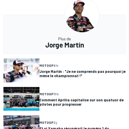
Plus de
Jorge Martín
MOTOGP
6 h
Jorge Martín : "Je ne comprends pas pourquoi je
mène le championnat !"
MOTOGP
11 h
Comment Aprilia capitalise sur son quatuor de
pilotes pour progresser
MOTOGP
2 j
Et si Yamaha récupérait le numéro 1 du