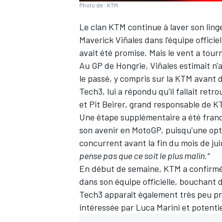
Photo de : KTM
Le clan KTM continue à laver son ling
Maverick Viñales
dans l'équipe officie
avait été promise
. Mais le vent a tour
Au GP de Hongrie, Viñales
estimait n'
le passé, y compris sur la KTM avant 
Tech3, lui a répondu qu'il fallait retro
et Pit Beirer, grand responsable de 
Une étape supplémentaire a été franc
son avenir en MotoGP
, puisqu'une op
concurrent avant la fin du mois de ju
pense pas que ce soit le plus malin."
En début de semaine, KTM a
confirmé
dans son équipe officielle, bouchant d
Tech3 apparaît également très peu pr
intéressée par
Luca Marini
et potenti