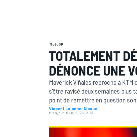
MotoGP
MOTOGP
TOTALEMENT DÉ
DÉNONCE UNE V
Maverick Viñales reproche à KTM de 
s'être ravisé deux semaines plus tar
point de remettre en question son
Vincent Lalanne-Sicaud
Mis à jour:
9 juil. 2026, 13:43