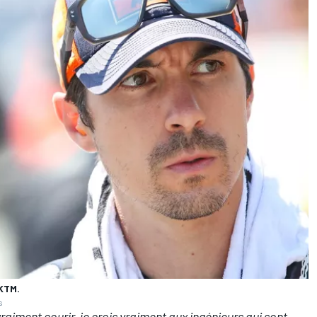
 KTM.
s
vraiment courir, je crois vraiment aux ingénieurs qui sont