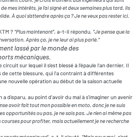
de mes intérêts, je l'ai signé et deux semaines plus tard, ils
lide. À quoi s'attendre après ça
? Je ne veux pas rester ici.
 KTM
?
"Plus maintenant"
, a-t-il répondu.
"Je pense que la
versation. Après ça, je ne leur ai plus parlé."
iment lassé par le monde des
ports mécaniques.
rcuit sur lequel il s'est blessé à l'épaule l'an dernier. Il
 de cette blessure, qui l'a contraint à différentes
une nouvelle opération au début de la saison actuelle
 a disparu, au point d'avoir du mal à s'imaginer un avenir
nse avoir fait tout mon possible en moto, donc je ne suis
nes opportunités ou pas, je ne sais pas. Je n'en ai même pas
s courses pour profiter, mais actuellement je ne recherche
es sports mécaniques"
, a-t-il ajouté.
"Mais pour moi, c'est