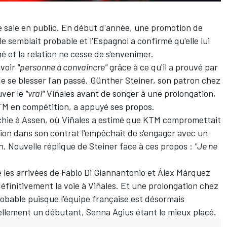
e sale en public. En début d'année, une promotion de
lle semblait probable et l'Espagnol a
confirmé qu'elle lui
né et la relation ne cesse de s'envenimer.
avoir
"personne à convaincre"
grâce à ce qu'il a prouvé par
de se blesser l'an passé. Günther Steiner, son patron chez
uver le
"vrai"
Viñales
avant de songer à une prolongation,
KTM en compétition, a appuyé ses propos.
hie à Assen, où Viñales a estimé
que KTM compromettait
tion dans son contrat l'empêchait de s'engager avec un
in. Nouvelle
réplique de Steiner
face à ces propos
:
"Je ne
 les arrivées
de
Fabio Di Giannantonio
et
Álex Márquez
éfinitivement la voie à Viñales. Et une prolongation chez
obable puisque l'équipe française est désormais
ellement un débutant,
Senna Agius
étant le mieux placé.