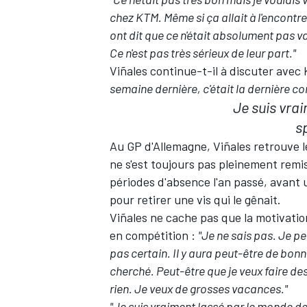
chez KTM. Même si ça allait à l'encontre 
ont dit que ce n'était absolument pas va
Ce n'est pas très sérieux de leur part."
Viñales continue-t-il à discuter avec
semaine dernière, c'était la dernière con
Je suis vra
s
Au GP d'Allemagne, Viñales retrouve le ci
ne s'est toujours pas pleinement remis
périodes d'absence l'an passé, avant 
pour retirer une vis qui le gênait.
Viñales ne cache pas que la motivation
en compétition
:
"Je ne sais pas. Je pe
pas certain. Il y aura peut-être de bon
cherché. Peut-être que je veux faire de
rien. Je veux de grosses vacances."
"Je suis vraiment lassé par le monde d