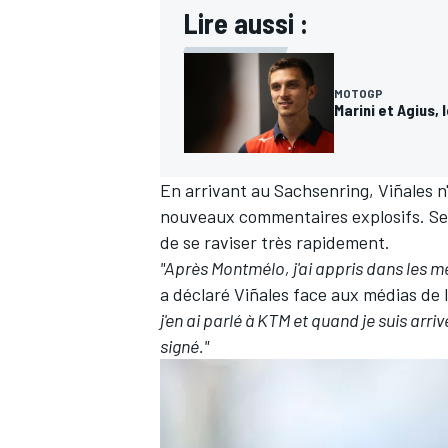
Lire aussi :
MOTOGP
Marini et Agius,
En arrivant au Sachsenring, Viñales n'a
nouveaux commentaires explosifs. Selo
de se raviser très rapidement.
"Après Montmélo, j'ai appris dans les m
a déclaré Viñales face aux médias de 
j'en ai parlé à KTM et quand je suis arri
signé."