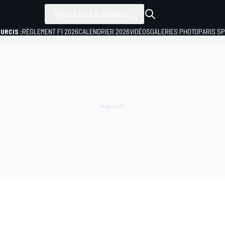
TOUTES LES SÉRIES
URCIS :
RÈGLEMENT F1 2026
CALENDRIER 2026
VIDÉOS
GALERIES PHOTO
PARIS S