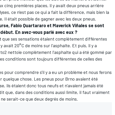
aux cinq premières places, il y avait deux pneus arrière
es, ce n'est pas ce qui a fait la différence, mais bien la
e. Il était possible de gagner avec les deux pneus.
ourse, Fabio Quartararo et Maverick Viñales se sont
e début. En avez-vous parlé avec eux ?
sait que ses sensations étaient complètement différentes
y avait 20°C de moins sur l'asphalte. Et puis, il y a
oto2 nettoie complètement l'asphalte qui a été gommé par
les conditions sont toujours différentes de celles des
s pour comprendre s'il y a eu un problème et nous ferons
ir quelque chose. Les pneus pour Brno avaient été
e, ils étaient donc tous neufs et n'avaient jamais été
it que, dans des conditions aussi limite, il faut vraiment
, ne serait-ce que deux degrés de moins.