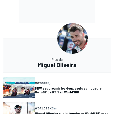
Plus de
Miguel Oliveira
MOTOGP
8 j
BMW veut réunir les deux seuls vainqueurs
MotoGP de KTM en WorldSBK
WORLDSBK
3 m
Miguel Oliveira sur la touche en WorldSBK avec