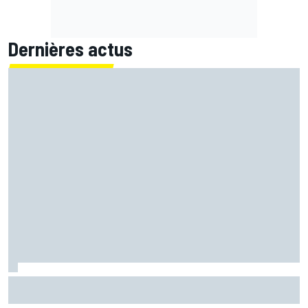
Dernières actus
Quartararo pénalisé à cause d'un souci pour surveiller la
pression !