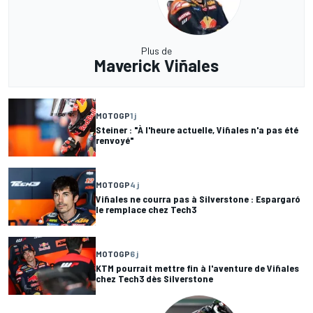
Plus de
Maverick Viñales
MOTOGP
1 j
Steiner : "À l'heure actuelle, Viñales n'a pas été
renvoyé"
MOTOGP
4 j
Viñales ne courra pas à Silverstone : Espargaró
le remplace chez Tech3
MOTOGP
6 j
KTM pourrait mettre fin à l'aventure de Viñales
chez Tech3 dès Silverstone