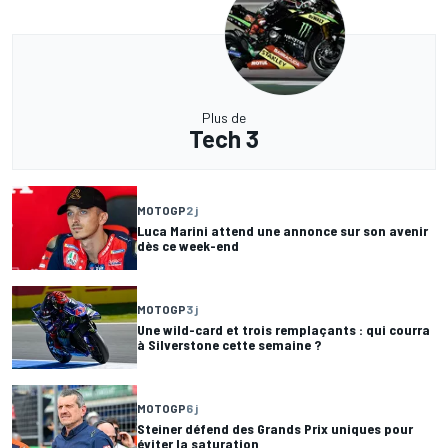
Plus de
Tech 3
MOTOGP
2 j
Luca Marini attend une annonce sur son avenir
dès ce week-end
MOTOGP
3 j
Une wild-card et trois remplaçants : qui courra
à Silverstone cette semaine ?
MOTOGP
6 j
Steiner défend des Grands Prix uniques pour
éviter la saturation