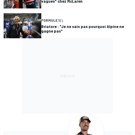
vagues" chez McLaren
FORMULE 1
2 j
Briatore : "Je ne sais pas pourquoi Alpine ne
gagne pas"