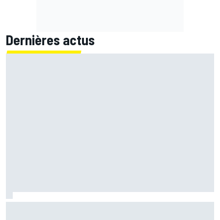
Dernières actus
Quartararo n'a jamais discuté de 2027 avec Yamaha :
"J'avais besoin d'air frais"