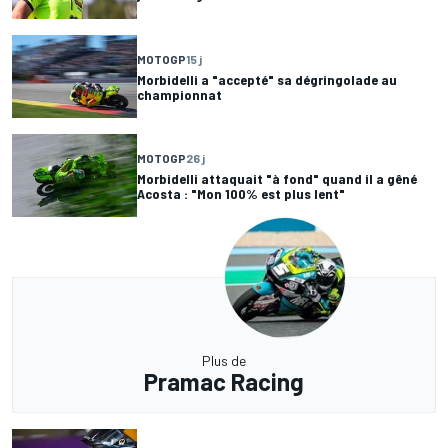
MOTOGP
15 j
Morbidelli a "accepté" sa dégringolade au
championnat
MOTOGP
26 j
Morbidelli attaquait "à fond" quand il a gêné
Acosta : "Mon 100% est plus lent"
Plus de
Pramac Racing