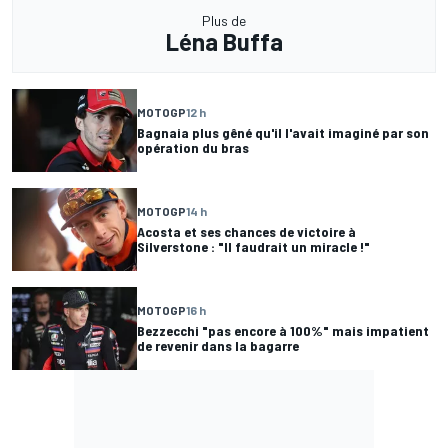
Plus de
Léna Buffa
MOTOGP
12 h
Bagnaia plus gêné qu'il l'avait imaginé par son
opération du bras
MOTOGP
14 h
Acosta et ses chances de victoire à
Silverstone : "Il faudrait un miracle !"
MOTOGP
16 h
Bezzecchi "pas encore à 100%" mais impatient
de revenir dans la bagarre