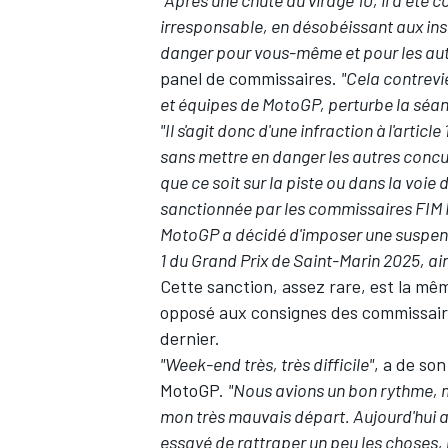
"Après une chute au virage 10, il a ét
irresponsable, en désobéissant aux ins
danger pour vous-même et pour les aut
panel de commissaires.
"Cela contrevi
et équipes de MotoGP, perturbe la séa
AUTRES CHAMPIONNATS
"Il s'agit donc d'une infraction à l'artic
sans mettre en danger les autres concur
que ce soit sur la piste ou dans la voie 
sanctionnée par les commissaires FIM 
MotoGP a décidé d'imposer une suspens
1 du Grand Prix de Saint-Marin 2025, a
Cette sanction, assez rare, est la mêm
opposé aux consignes des commissaire
dernier.
"Week-end très, très difficile"
, a de son
MotoGP.
"Nous avions un bon rythme, ma
mon très mauvais départ. Aujourd'hui aus
essayé de rattraper un peu les choses, m