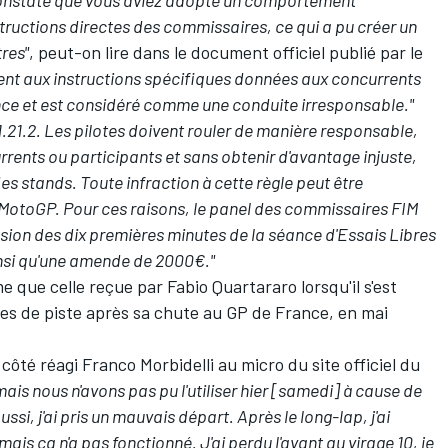
é constaté que vous aviez adopté un comportement
tructions directes des commissaires, ce qui a pu créer un
res"
, peut-on lire dans le document officiel publié par le
ent aux instructions spécifiques données aux concurrents
nce et est considéré comme une conduite irresponsable."
le 1.21.2. Les pilotes doivent rouler de manière responsable,
rents ou participants et sans obtenir d'avantage injuste,
des stands. Toute infraction à cette règle peut être
MotoGP. Pour ces raisons, le panel des commissaires FIM
ion des dix premières minutes de la séance d'Essais Libres
insi qu'une amende de 2000€."
e que celle reçue par Fabio Quartararo lorsqu'il s'est
s de piste après sa chute au GP de France, en mai
 côté réagi Franco Morbidelli au micro du site officiel du
is nous n'avons pas pu l'utiliser hier [samedi] à cause de
si, j'ai pris un mauvais départ. Après le long-lap, j'ai
ais ça n'a pas fonctionné. J'ai perdu l'avant au virage 10, je