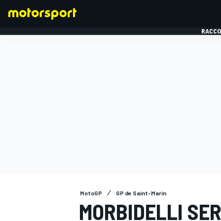
RACCO
FORMULE 1
MotoGP
GP de Saint-Marin
MORBIDELLI SE