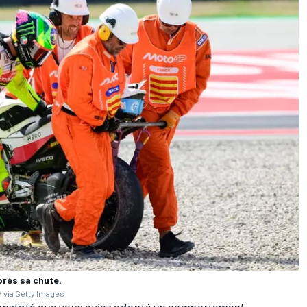
près sa chute.
 via Getty Images