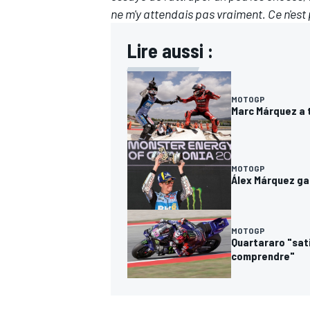
ne m'y attendais pas vraiment. Ce n'est
Lire aussi :
MOTOGP
Marc Márquez a tr
MOTOGP
Álex Márquez gar
MOTOGP
Quartararo "sat
comprendre"