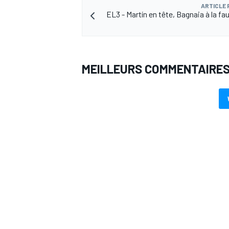
ARTICLE
EL3 - Martín en tête, Bagnaia à la fa
AUTRES CHAMPIONNATS
MEILLEURS COMMENTAIRE