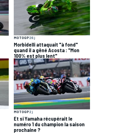
MOTOGP
26 j
Morbidelli attaquait "à fond"
quand il a gêné Acosta : "Mon
100% est plus lent"
MOTOGP
2 j
Et si Yamaha récupérait le
numéro 1 du champion la saison
prochaine ?