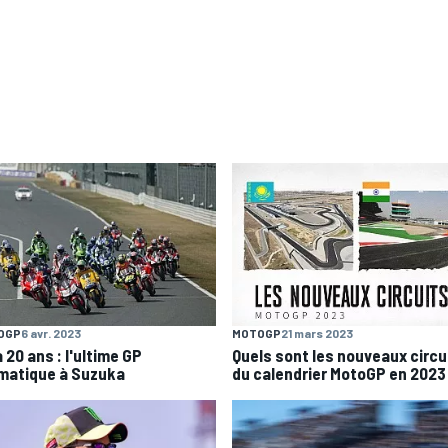
OGP
6 avr. 2023
MOTOGP
21 mars 2023
 a 20 ans : l'ultime GP
Quels sont les nouveaux circu
matique à Suzuka
du calendrier MotoGP en 2023