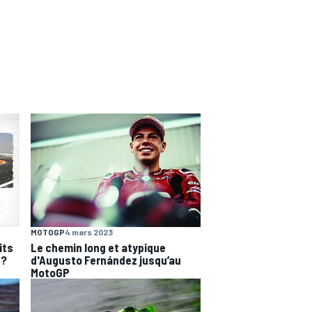
MOTOGP
4 mars 2023
its
Le chemin long et atypique
 ?
d'Augusto Fernández jusqu’au
MotoGP