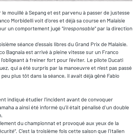
r le mouillé à Sepang et est parvenu à passer de justesse
anco Morbidelli
voit d'ores et déjà sa course en Malaisie
 pour un comportement jugé
"irresponsable"
par la direction
roisième séance d'essais libres du Grand Prix de Malaisie.
co Bagnaia
est arrivé à pleine vitesse sur un Franco
 l'obligeant à freiner fort pour l'éviter. Le pilote Ducati
uez
, qui a été surpris par la manoeuvre et n'est pas passé
peu plus tôt dans la séance, il avait déjà gêné
Fabio
nt indiqué étudier l'incident avant de convoquer
Yamaha a ainsi été informé qu'il était pénalisé d'un double
n.
u règlement du championnat et provoqué aux yeux de la
curité"
. C'est la troisième fois cette saison que l'Italien