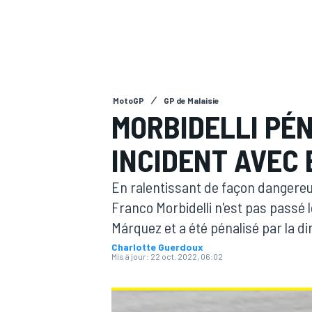
MotoGP
GP de Malaisie
MOTOGP
MORBIDELLI PÉN
INCIDENT AVEC
En ralentissant de façon dangereus
Franco Morbidelli n'est pas passé 
Márquez et a été pénalisé par la di
Charlotte Guerdoux
Mis à jour:
22 oct. 2022, 06:02