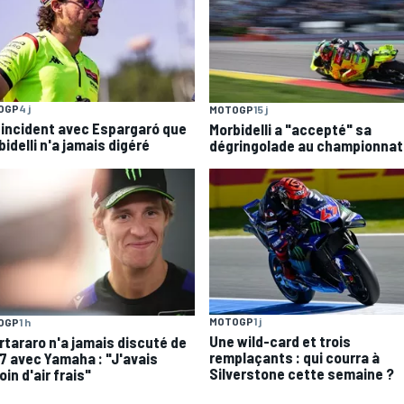
OGP
4 j
MOTOGP
15 j
 incident avec Espargaró que
Morbidelli a "accepté" sa
idelli n'a jamais digéré
dégringolade au championnat
MOTOGP
1 j
OGP
1 h
Une wild-card et trois
rtararo n'a jamais discuté de
remplaçants : qui courra à
7 avec Yamaha : "J'avais
Silverstone cette semaine ?
in d'air frais"