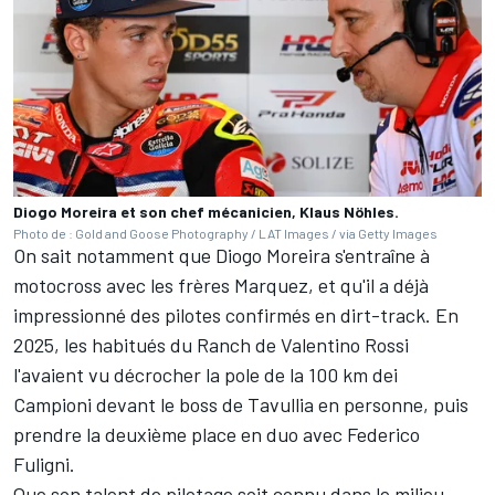
Diogo Moreira et son chef mécanicien, Klaus Nöhles.
Photo de : Gold and Goose Photography / LAT Images / via Getty Images
On sait notamment que Diogo Moreira s'entraîne à
motocross avec les frères Marquez, et qu'il a déjà
impressionné des pilotes confirmés en dirt-track. En
2025, les habitués du Ranch de
Valentino Rossi
l'avaient vu décrocher la pole de la 100
km dei
Campioni devant le boss de Tavullia en personne, puis
prendre la deuxième place en duo avec Federico
Fuligni.
Que son talent de pilotage soit connu dans le milieu,