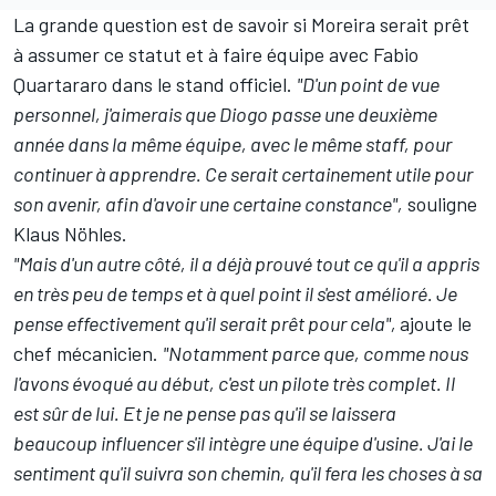
La grande question est de savoir si Moreira serait prêt
à assumer ce statut et à faire équipe avec
Fabio
Quartararo
dans le stand officiel.
"D'un point de vue
personnel, j'aimerais que Diogo passe une deuxième
année dans la même équipe, avec le même staff, pour
continuer à apprendre. Ce serait certainement utile pour
son avenir, afin d'avoir une certaine constance",
souligne
Klaus Nöhles.
"Mais d'un autre côté, il a déjà prouvé tout ce qu'il a appris
en très peu de temps et à quel point il s'est amélioré. Je
pense effectivement qu'il serait prêt pour cela",
ajoute le
chef mécanicien.
"Notamment parce que, comme nous
l'avons évoqué au début, c'est un pilote très complet. Il
est sûr de lui. Et je ne pense pas qu'il se laissera
beaucoup influencer s'il intègre une équipe d'usine. J'ai le
sentiment qu'il suivra son chemin, qu'il fera les choses à sa