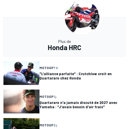
Plus de
Honda HRC
MOTOGP
7 h
"L'alliance parfaite" : Crutchlow croit en
Quartararo chez Honda
MOTOGP
1 j
Quartararo n'a jamais discuté de 2027 avec
Yamaha : "J'avais besoin d'air frais"
MOTOGP
2 j