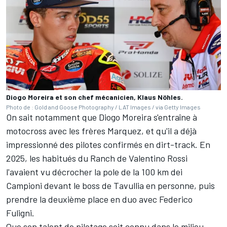
Diogo Moreira et son chef mécanicien, Klaus Nöhles.
Photo de : Gold and Goose Photography / LAT Images / via Getty Images
On sait notamment que Diogo Moreira s'entraîne à
motocross avec les frères Marquez, et qu'il a déjà
impressionné des pilotes confirmés en dirt-track. En
2025, les habitués du Ranch de
Valentino Rossi
l'avaient vu décrocher la pole de la 100
km dei
Campioni devant le boss de Tavullia en personne, puis
prendre la deuxième place en duo avec Federico
Fuligni.
Que son talent de pilotage soit connu dans le milieu,