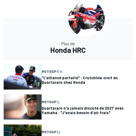
Plus de
Honda HRC
MOTOGP
17 h
"L'alliance parfaite" : Crutchlow croit en
Quartararo chez Honda
MOTOGP
1 j
Quartararo n'a jamais discuté de 2027 avec
Yamaha : "J'avais besoin d'air frais"
MOTOGP
2 j