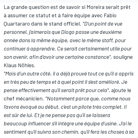
La grande question est de savoir si Moreira serait prêt
à assumer ce statut et à faire équipe avec
Fabio
Quartararo
dans le stand officiel.
"D'un point de vue
personnel, j'aimerais que Diogo passe une deuxième
année dans la même équipe, avec le même staff, pour
continuer à apprendre. Ce serait certainement utile pour
son avenir, afin d'avoir une certaine constance",
souligne
Klaus Nöhles.
"Mais d'un autre côté, il a déjà prouvé tout ce qu'il a appris
en très peu de temps et à quel point il s'est amélioré. Je
pense effectivement qu'il serait prêt pour cela",
ajoute le
chef mécanicien.
"Notamment parce que, comme nous
l'avons évoqué au début, c'est un pilote très complet. Il
est sûr de lui. Et je ne pense pas qu'il se laissera
beaucoup influencer s'il intègre une équipe d'usine. J'ai le
sentiment qu'il suivra son chemin, qu'il fera les choses à sa