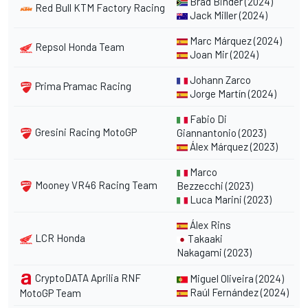
Brad Binder
(2024)
Red Bull KTM Factory Racing
Jack Miller
(2024)
Marc Márquez
(2024)
Repsol Honda Team
Joan Mir
(2024)
Johann Zarco
Prima Pramac Racing
Jorge Martín
(2024)
Fabio Di
Gresini Racing MotoGP
Giannantonio
(2023)
Álex Márquez
(2023)
Marco
Mooney VR46 Racing Team
Bezzecchi
(2023)
Luca Marini
(2023)
Álex Rins
LCR Honda
Takaaki
Nakagami
(2023)
CryptoDATA Aprilia RNF
Miguel Oliveira
(2024)
Raúl Fernández
(2024)
MotoGP Team