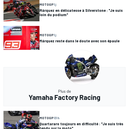
MOTOGP
1 j
Márquez en délicatesse à Silverstone : "Je suis
loin du podium"
MOTOGP
1 j
Márquez reste dans le doute avec son épaule
Plus de
Yamaha Factory Racing
MOTOGP
13 h
Quartararo toujours en difficulté : "Je suis très
tendu sur la moto"