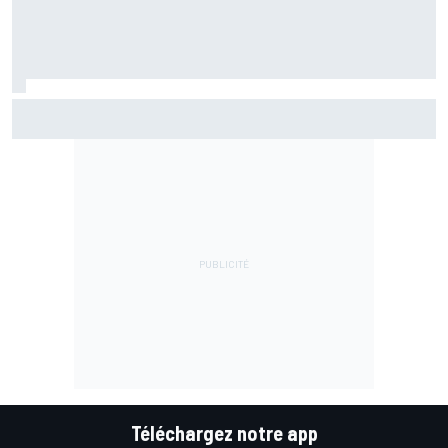
Martín en grande forme : "On sort un peu du trou dans
lequel on était"
Téléchargez notre app