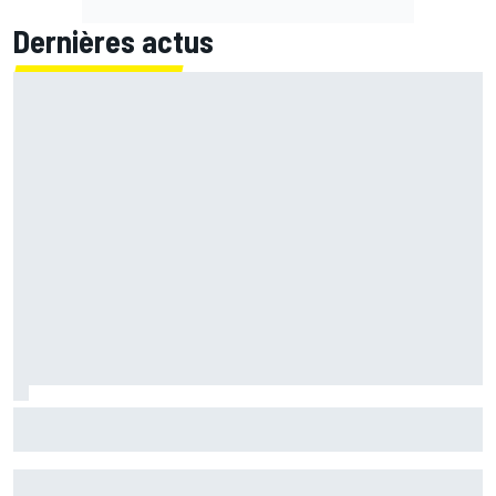
Dernières actus
Les larmes de Bezzecchi au bout de l'effort : "Une belle
explosion d'émotions"