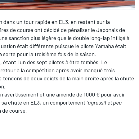
n
dans un tour rapide en
EL3
, en restant sur la
aires de course ont décidé de pénaliser le Japonais de
, une sanction plus légère que
le double long-lap
infligé à
tuation était différente puisque le pilote Yamaha était
a sorte pour la troisième fois de la saison.
 étant l'un des sept pilotes à être tombés. Le
 retour à la compétition après avoir manqué trois
es tendons de deux doigts de la main droite après la
chute
ón
.
un avertissement et une amende de 1000 € pour avoir
s sa chute en EL3, un comportement
"agressif et peu
n de course.