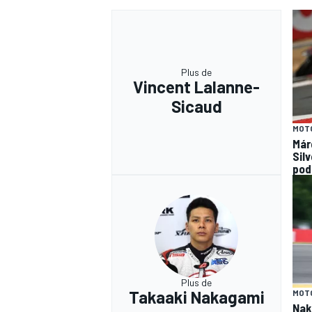
Plus de
Vincent Lalanne-
Sicaud
MOT
Már
Silv
pod
Plus de
Takaaki Nakagami
MOT
Nak