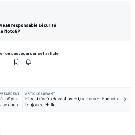
uveau responsable sécurité
ce MotoGP
er ou sauvegarder cet article
 PRÉCÉDENT
ARTICLE SUIVANT
 l'hôpital
EL4 - Oliveira devant avec Quartararo, Bagnaia
s sa chute
toujours fébrile
S