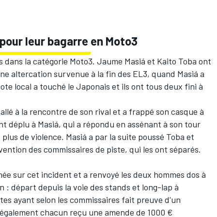
pour leur bagarre en Moto3
 dans la catégorie Moto3.
Jaume Masiá
et
Kaito Toba
ont
une altercation survenue
à la fin des EL3, quand Masiá a
ote local a touché le Japonais et ils ont tous deux fini à
lé à la rencontre de son rival et a frappé son casque à
nt déplu à Masiá, qui a répondu en assénant à son tour
plus de violence. Masiá a par la suite poussé Toba et
tervention des commissaires de piste, qui les ont séparés.
chée sur cet incident et a renvoyé les deux hommes dos à
n : départ depuis la voie des stands et
long-lap
à
otes ayant selon les commissaires fait preuve d'un
t également chacun reçu une amende de 1000 €