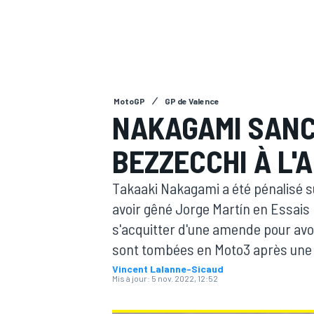
MotoGP
GP de Valence
MOTOGP
NAKAGAMI SANC
BEZZECCHI À L'
Takaaki Nakagami a été pénalisé su
avoir gêné Jorge Martín en Essais
s'acquitter d'une amende pour avo
sont tombées en Moto3 après une 
Vincent Lalanne-Sicaud
Mis à jour:
5 nov. 2022, 12:52