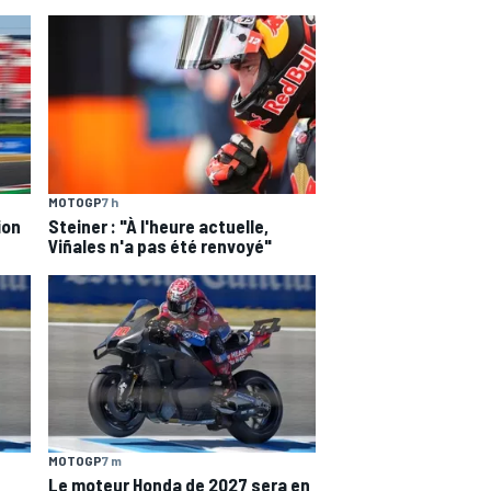
MOTOGP
7 h
ion
Steiner : "À l'heure actuelle,
Viñales n'a pas été renvoyé"
MOTOGP
7 m
u
Le moteur Honda de 2027 sera en