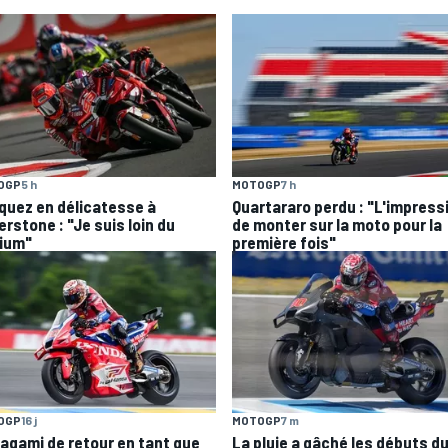
OGP
5 h
MOTOGP
7 h
quez en délicatesse à
Quartararo perdu : "L'impress
erstone : "Je suis loin du
de monter sur la moto pour la
ium"
première fois"
OGP
16 j
MOTOGP
7 m
agami de retour en tant que
La pluie a gâché les débuts d