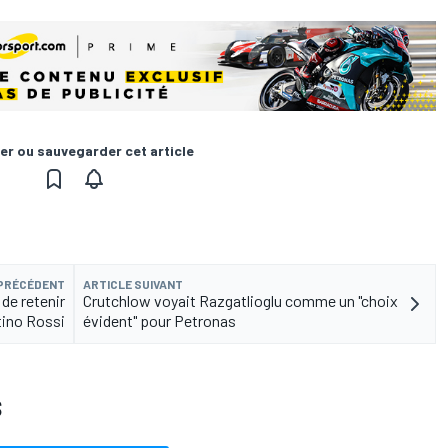
er ou sauvegarder cet article
 PRÉCÉDENT
ARTICLE SUIVANT
de retenir
Crutchlow voyait Razgatlioglu comme un "choix
tino Rossi
évident" pour Petronas
S