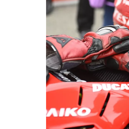
WRC
WEC