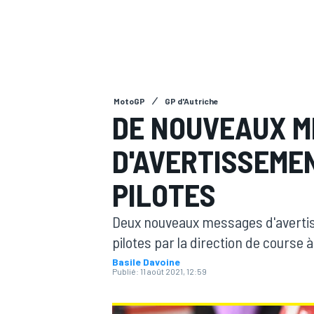
MotoGP
GP d'Autriche
MOTOGP
DE NOUVEAUX 
D'AVERTISSEMEN
PILOTES
Deux nouveaux messages d'averti
pilotes par la direction de course 
Basile Davoine
Publié:
11 août 2021, 12:59