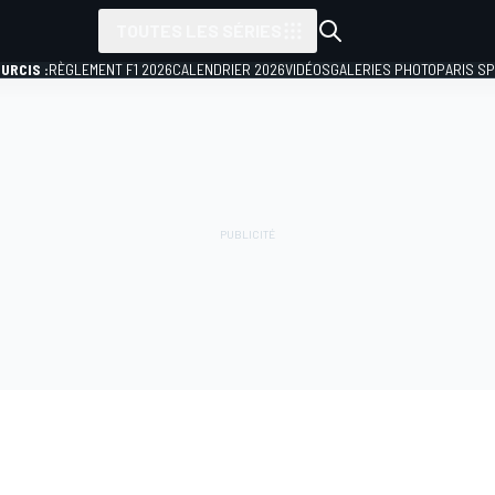
TOUTES LES SÉRIES
URCIS :
RÈGLEMENT F1 2026
CALENDRIER 2026
VIDÉOS
GALERIES PHOTO
PARIS S