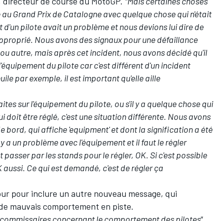
, directeur de course du MotoGP.
"Mais certaines choses
au Grand Prix de Catalogne avec quelque chose qui n'était
 d'un pilote avait un problème et nous devions lui dire de
l approprié. Nous avons des signaux pour une défaillance
u autre, mais après cet incident, nous avons décidé qu'il
'équipement du pilote car c'est différent d'un incident
ile par exemple, il est important qu'elle aille
tes sur l'équipement du pilote, ou s'il y a quelque chose qui
 doit être réglé, c'est une situation différente. Nous avons
 bord, qui affiche 'equipment' et dont la signification a été
 y a un problème avec l'équipement et il faut le régler
 passer par les stands pour le régler, OK. Si c'est possible
 aussi. Ce qui est demandé, c'est de régler ça
jour pour inclure un autre nouveau message, qui
s de mauvais comportement en piste.
s commissaires concernant le comportement des pilotes"
,