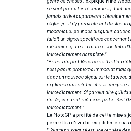
genre de choses"
, explique Mike Webb
se sont produites récemment, dont une 
jamais arrivé auparavant : l'équipement
régler ça. Il n'y pas vraiment de signa
mécanique, pour des disqualifications o
fallait un signal spécifique concernant l
mécanique, où si la moto a une fuite d'hu
immédiatement hors piste."
"En cas de problème ou de fixation défai
n'est pas un problème immédiat mais qui
donc un nouveau signal sur le tableau de
expliquée aux pilotes et aux équipes : il
immédiatement. Si ça veut dire qu'il faut
de régler ça soi-même en piste, c'est OK
immédiatement."
Le MotoGP a profité de cette mise à 
permettra d'avertir les pilotes en ca
"L'autre nouveauté est une requête de