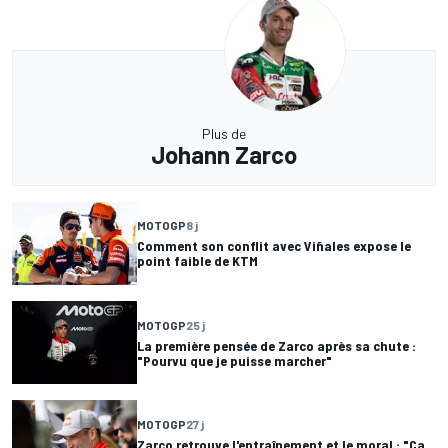
Plus de
Johann Zarco
MOTOGP
8 j
Comment son conflit avec Viñales expose le
point faible de KTM
MOTOGP
25 j
La première pensée de Zarco après sa chute :
"Pourvu que je puisse marcher"
MOTOGP
27 j
Zarco retrouve l'entraînement et le moral : "Ça