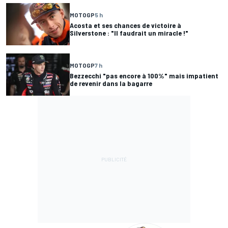
MOTOGP
5 h
Acosta et ses chances de victoire à
Silverstone : "Il faudrait un miracle !"
MOTOGP
7 h
Bezzecchi "pas encore à 100%" mais impatient
de revenir dans la bagarre