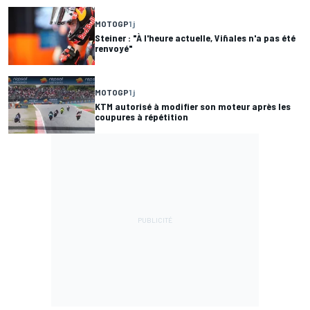
MOTOGP
1 j
Steiner : "À l'heure actuelle, Viñales n'a pas été
renvoyé"
MOTOGP
1 j
KTM autorisé à modifier son moteur après les
coupures à répétition