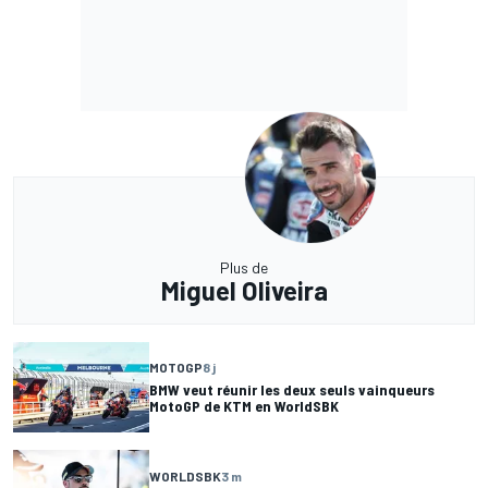
Plus de
Miguel Oliveira
MOTOGP
8 j
BMW veut réunir les deux seuls vainqueurs
MotoGP de KTM en WorldSBK
WORLDSBK
3 m