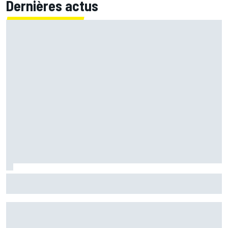
Dernières actus
Fernández assume sa chute mais pointe le mauvais départ
de l'Aprilia