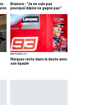
en
Briatore : "Je ne sais pas
aren
pourquoi Alpine ne gagne pas"
MOTOGP
23 h
Márquez reste dans le doute avec
son épaule