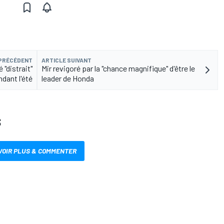
 PRÉCÉDENT
ARTICLE SUIVANT
 "distrait"
Mir revigoré par la "chance magnifique" d'être le
dant l'été
leader de Honda
S
VOIR PLUS & COMMENTER