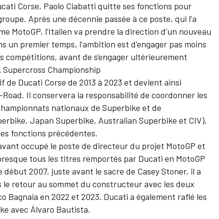
ati Corse, Paolo Ciabatti quitte ses fonctions pour
roupe. Après une décennie passée à ce poste, qui l'a
 MotoGP, l'Italien va prendre la direction d'un nouveau
 un premier temps, l'ambition est d'engager pas moins
es compétitions, avant de s'engager ultérieurement
 Supercross Championship
tif de Ducati Corse de 2013 à 2023 et devient ainsi
-Road. Il conservera la responsabilité de coordonner les
s championnats nationaux de Superbike et de
erbike, Japan Superbike, Australian Superbike et CIV),
 ses fonctions précédentes.
avant occupé le poste de directeur du projet MotoGP et
presque tous les titres remportés par Ducati en MotoGP
 début 2007, juste avant le sacre de Casey Stoner, il a
s le retour au sommet du constructeur avec les deux
co Bagnaia
en 2022 et 2023. Ducati a également raflé les
ike avec
Álvaro Bautista
.