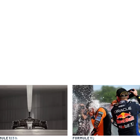
ULE 1
23 h
FORMULE 1
1 j