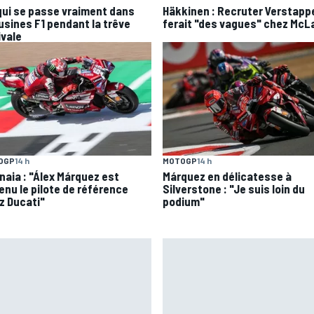
qui se passe vraiment dans
Häkkinen : Recruter Verstapp
 usines F1 pendant la trêve
ferait "des vagues" chez McL
ivale
OGP
14 h
MOTOGP
14 h
naia : "Álex Márquez est
Márquez en délicatesse à
enu le pilote de référence
Silverstone : "Je suis loin du
z Ducati"
podium"