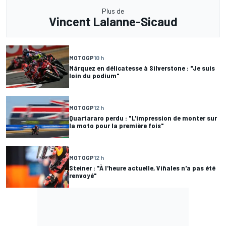
Plus de
Vincent Lalanne-Sicaud
MOTOGP
10 h
Márquez en délicatesse à Silverstone : "Je suis
loin du podium"
MOTOGP
12 h
Quartararo perdu : "L'impression de monter sur
la moto pour la première fois"
MOTOGP
12 h
Steiner : "À l'heure actuelle, Viñales n'a pas été
renvoyé"