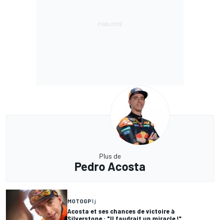
Plus de
Pedro Acosta
MOTOGP
1 j
Acosta et ses chances de victoire à
Silverstone : "Il faudrait un miracle !"