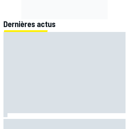
Dernières actus
Bagnaia : "Álex Márquez est devenu le pilote de référence
chez Ducati"