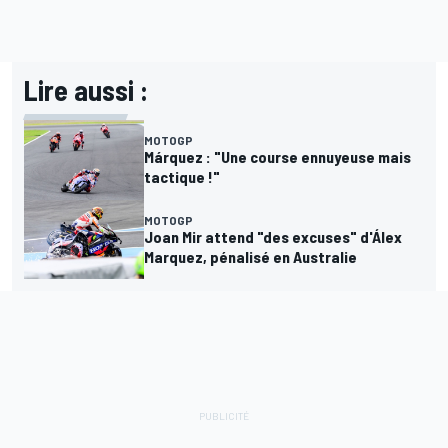
Lire aussi :
MOTOGP
Márquez : "Une course ennuyeuse mais
tactique !"
MOTOGP
Joan Mir attend "des excuses" d'Álex
Marquez, pénalisé en Australie