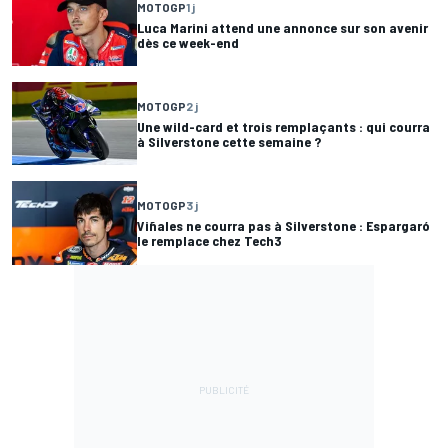
MOTOGP
1 j
Luca Marini attend une annonce sur son avenir
dès ce week-end
MOTOGP
2 j
Une wild-card et trois remplaçants : qui courra
à Silverstone cette semaine ?
MOTOGP
3 j
Viñales ne courra pas à Silverstone : Espargaró
le remplace chez Tech3