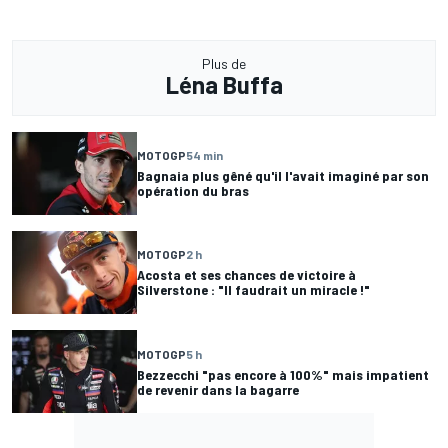
Plus de
Léna Buffa
MOTOGP
54 min
Bagnaia plus gêné qu'il l'avait imaginé par son
opération du bras
MOTOGP
2 h
Acosta et ses chances de victoire à
Silverstone : "Il faudrait un miracle !"
MOTOGP
5 h
Bezzecchi "pas encore à 100%" mais impatient
de revenir dans la bagarre