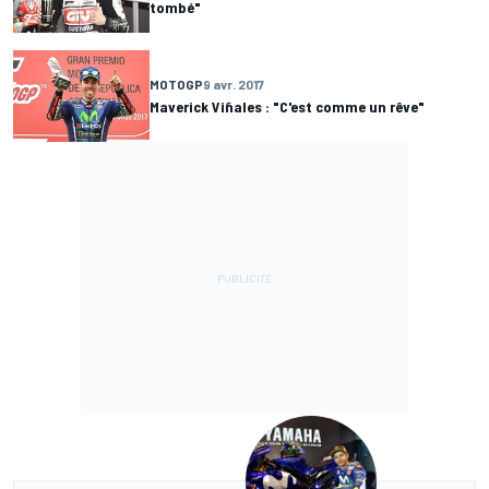
tombé"
MOTOGP
9 avr. 2017
Maverick Viñales : "C'est comme un rêve"