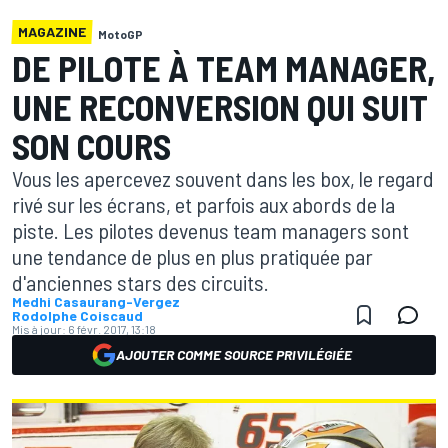
MAGAZINE
MotoGP
DE PILOTE À TEAM MANAGER,
UNE RECONVERSION QUI SUIT
SON COURS
Vous les apercevez souvent dans les box, le regard
rivé sur les écrans, et parfois aux abords de la
piste. Les pilotes devenus team managers sont
une tendance de plus en plus pratiquée par
d'anciennes stars des circuits.
Medhi Casaurang-Vergez
Rodolphe Coiscaud
Mis à jour:
6 févr. 2017, 13:18
AJOUTER COMME SOURCE PRIVILÉGIÉE