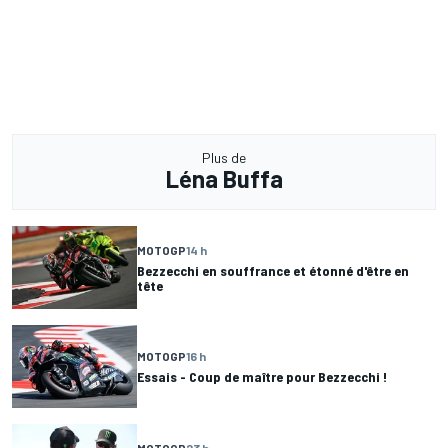
Plus de
Léna Buffa
MOTOGP
14 h
Bezzecchi en souffrance et étonné d'être en
tête
MOTOGP
16 h
Essais - Coup de maître pour Bezzecchi !
MOTOGP
23 h