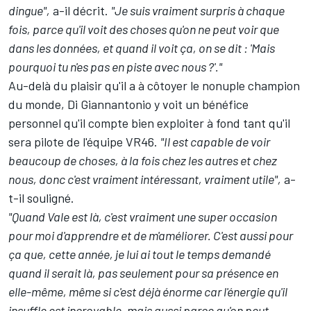
dingue",
a-il décrit.
"Je suis vraiment surpris à chaque
fois, parce qu'il voit des choses qu'on ne peut voir que
dans les données, et quand il voit ça, on se dit
:
'Mais
pourquoi tu n'es pas en piste avec nous
?'."
Au-delà du plaisir qu'il a à côtoyer le nonuple champion
du monde, Di Giannantonio y voit un bénéfice
personnel qu'il compte bien exploiter à fond tant qu'il
sera pilote de l'équipe VR46.
"Il est capable de voir
beaucoup de choses, à la fois chez les autres et chez
nous, donc c'est vraiment intéressant, vraiment utile",
a-
t-il souligné.
"Quand Vale est là, c'est vraiment une super occasion
pour moi d'apprendre et de m'améliorer. C'est aussi pour
ça que, cette année, je lui ai tout le temps demandé
quand il serait là, pas seulement pour sa présence en
elle-même, même si c'est déjà énorme car l'énergie qu'il
insuffle est incroyable, mais aussi parce qu'on peut