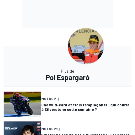
Plus de
Pol Espargaró
MOTOGP
1 j
Une wild-card et trois remplaçants : qui courra
à Silverstone cette semaine ?
MOTOGP
2 j
Viñales ne courra pas à Silverstone : Espargaró