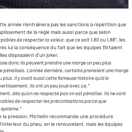
tte année n'entraînera pas les sanctions à répétition que
ouplissement de la règle mais aussi parce que selon
pables de respecter la valeur, que ce soit 1,80 ou 1,88"
, les
rès lui la conséquence du fait que les équipes flirtaient
les disposaient d'un joker.
 basse donc ils peuvent prendre une marge un peu plus
re pénalisés. L'année dernière, certains prenaient une marge
plus. Il y avait aussi cette fameuse histoire qu'à la
avertissement. Ils ont un peu joué avec ça."
ement, dès qu'on ne respecte pas on est pénalisé. Ils ne vont
capables de respecter les préconisations parce que
 système."
 de la pression, Michelin recommande une procédure
à l'intérieur du pneu, en le renouvelant, mais les équipes
ls.