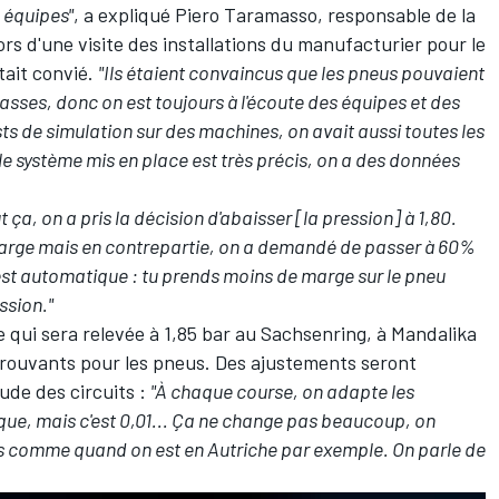
 équipes"
, a expliqué Piero Taramasso, responsable de la
rs d'une visite des installations du manufacturier pour le
tait convié.
"Ils étaient convaincus que les pneus pouvaient
asses, donc on est toujours à l'écoute des équipes et des
ests de simulation sur des machines, on avait aussi toutes les
e système mis en place est très précis, on a des données
 ça, on a pris la décision d'abaisser [la pression] à 1,80.
 marge mais en contrepartie, on a demandé de passer à 60%
'est automatique : tu prends moins de marge sur le pneu
ssion."
e qui sera relevée à 1,85 bar au Sachsenring, à Mandalika
 éprouvants pour les pneus. Des ajustements seront
tude des circuits :
"À chaque course, on adapte les
ue, mais c'est 0,01... Ça ne change pas beaucoup, on
pas comme quand on est en Autriche par exemple. On parle de