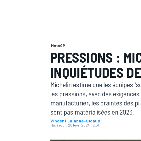
MotoGP
MOTOGP
PRESSIONS : MI
INQUIÉTUDES DE
Michelin estime que les équipes "s
les pressions, avec des exigences 
manufacturier, les craintes des pi
sont pas matérialisées en 2023.
Vincent Lalanne-Sicaud
Mis à jour:
28 févr. 2024, 12:31