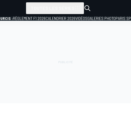
TOUTES LES SÉRIES
URCIS :
RÈGLEMENT F1 2026
CALENDRIER 2026
VIDÉOS
GALERIES PHOTO
PARIS S