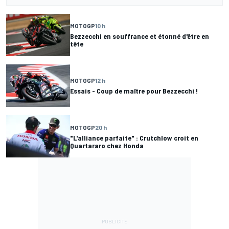
MOTOGP
10 h
Bezzecchi en souffrance et étonné d'être en
tête
MOTOGP
12 h
Essais - Coup de maître pour Bezzecchi !
MOTOGP
20 h
"L'alliance parfaite" : Crutchlow croit en
Quartararo chez Honda