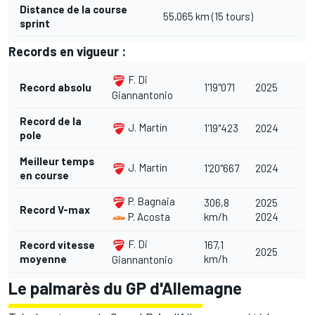
Distance de la course
55,065 km (15 tours)
sprint
Records en vigueur :
F. Di
Record absolu
1'19"071
2025
Giannantonio
Record de la
J. Martín
1'19"423
2024
pole
Meilleur temps
J. Martín
1'20"667
2024
en course
P. Bagnaia
306,8
2025
Record V-max
km/h
2024
P. Acosta
F. Di
Record vitesse
167,1
2025
moyenne
km/h
Giannantonio
Le palmarès du GP d'Allemagne