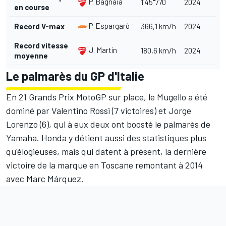
P. Bagnaia
1'45"770
2024
en course
P. Espargaró
Record V-max
366,1 km/h
2024
Record vitesse
J. Martín
180,6 km/h
2024
moyenne
Le palmarès du GP d'Italie
En 21 Grands Prix MotoGP sur place, le Mugello a été
dominé par Valentino Rossi (7 victoires) et
Jorge
Lorenzo
(6), qui à eux deux ont boosté le palmarès de
Yamaha. Honda y détient aussi des statistiques plus
qu'élogieuses, mais qui datent à présent, la dernière
victoire de la marque en Toscane remontant à 2014
avec
Marc Márquez
.