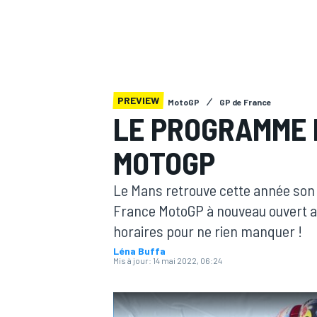
PREVIEW
MotoGP
GP de France
MOTOGP
LE PROGRAMME 
MOTOGP
Le Mans retrouve cette année son
France MotoGP à nouveau ouvert au p
horaires pour ne rien manquer !
Léna Buffa
Mis à jour:
14 mai 2022, 06:24