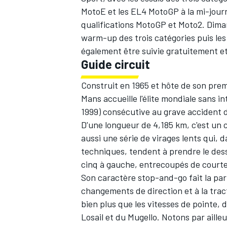
MotoE et les EL4 MotoGP à la mi-journ
qualifications MotoGP et Moto2. Diman
warm-up des trois catégories puis les
également être suivie gratuitement et
Guide circuit
AUTRES CHAMPIONNATS
Construit en 1965 et hôte de son prem
Mans accueille l'élite mondiale sans 
1999) consécutive au grave accident d
D'une longueur de 4,185 km, c'est un 
aussi une série de virages lents qui,
techniques, tendent à prendre le dess
cinq à gauche, entrecoupés de courtes
Son caractère stop-and-go fait la part 
changements de direction et à la tract
bien plus que les vitesses de pointe,
Losail et du Mugello. Notons par aille