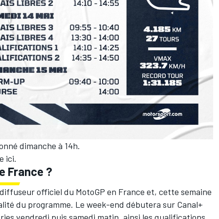
donné dimanche à 14h.
re
ici
.
de France ?
diffuseur officiel du MotoGP en France et, cette semaine
gralité du programme. Le week-end débutera sur Canal+
ries vendredi puis samedi matin, ainsi les qualifications