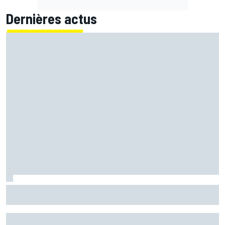
Dernières actus
Quartararo n'a jamais discuté de 2027 avec Yamaha :
"J'avais besoin d'air frais"