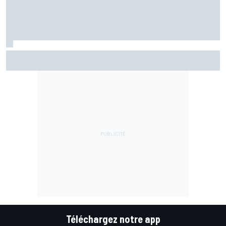
Marc Márquez assume enfin : "Le favori, c'est moi, non ?"
Téléchargez notre app