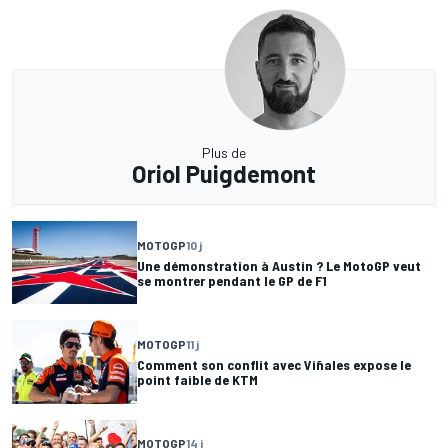
Plus de
Oriol Puigdemont
MOTOGP
10 j
Une démonstration à Austin ? Le MotoGP veut
se montrer pendant le GP de F1
MOTOGP
11 j
Comment son conflit avec Viñales expose le
point faible de KTM
MOTOGP
14 j