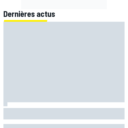
Dernières actus
Mika Häkkinen a hésité à revenir en F1 après avoir failli
mourir