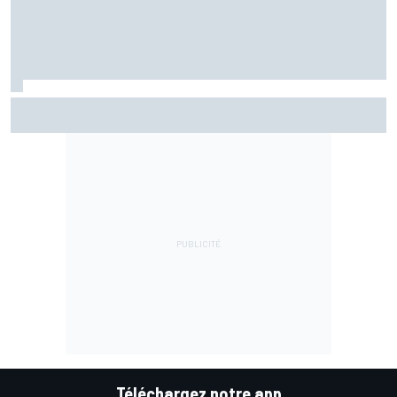
Fernández assume sa chute mais pointe le mauvais départ
de l'Aprilia
Téléchargez notre app