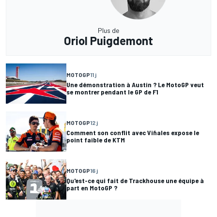
Plus de
Oriol Puigdemont
MOTOGP
11 j
Une démonstration à Austin ? Le MotoGP veut
se montrer pendant le GP de F1
MOTOGP
12 j
Comment son conflit avec Viñales expose le
point faible de KTM
MOTOGP
16 j
Qu'est-ce qui fait de Trackhouse une équipe à
part en MotoGP ?