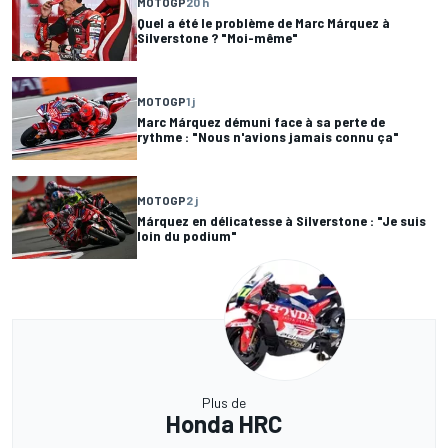
MOTOGP
20 h
Quel a été le problème de Marc Márquez à
Silverstone ? "Moi-même"
MOTOGP
1 j
Marc Márquez démuni face à sa perte de
rythme : "Nous n'avions jamais connu ça"
MOTOGP
2 j
Márquez en délicatesse à Silverstone : "Je suis
loin du podium"
Plus de
Honda HRC