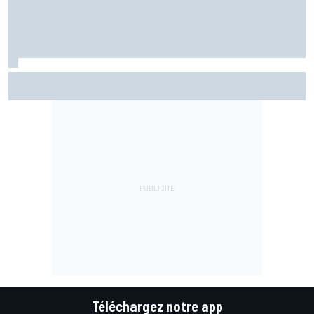
Le programme du GP de Grande-Bretagne MotoGP 2026
Téléchargez notre app