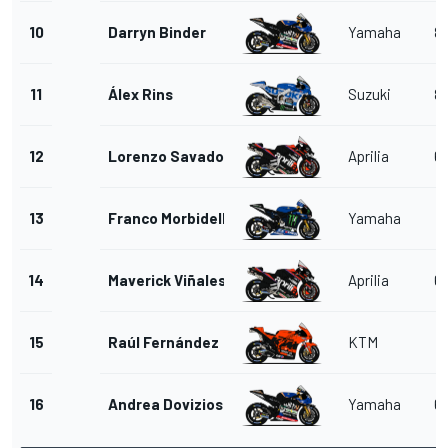
10
Darryn Binder
Yamaha
8
11
Álex Rins
Suzuki
8
12
Lorenzo Savadori
Aprilia
6
13
Franco Morbidelli
Yamaha
7
14
Maverick Viñales
Aprilia
6
15
Raúl Fernández
KTM
7
16
Andrea Dovizioso
Yamaha
6