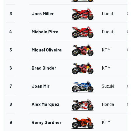
3
Jack Miller
Ducati
8
4
Michele Pirro
Ducati
8
5
Miguel Oliveira
KTM
8
6
Brad Binder
KTM
7
7
Joan Mir
Suzuki
8
8
Álex Márquez
Honda
8
9
Remy Gardner
KTM
7