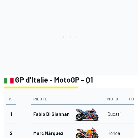
GP d'Italie - MotoGP - Q1
P.
PILOTE
MOTO
TOU
1
Fabio Di Giannantonio
Ducati
8
2
Marc Márquez
Honda
8