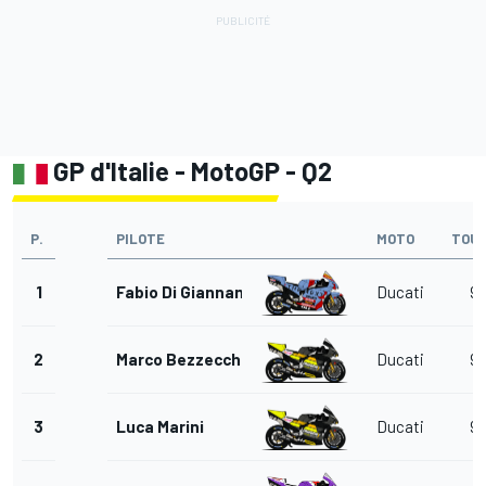
GP d'Italie - MotoGP - Q2
P.
PILOTE
MOTO
TOU
1
Fabio Di Giannantonio
Ducati
9
2
Marco Bezzecchi
Ducati
9
3
Luca Marini
Ducati
9