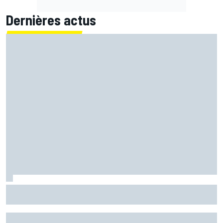
Dernières actus
"L'alliance parfaite" : Crutchlow croit en Quartararo chez
Honda