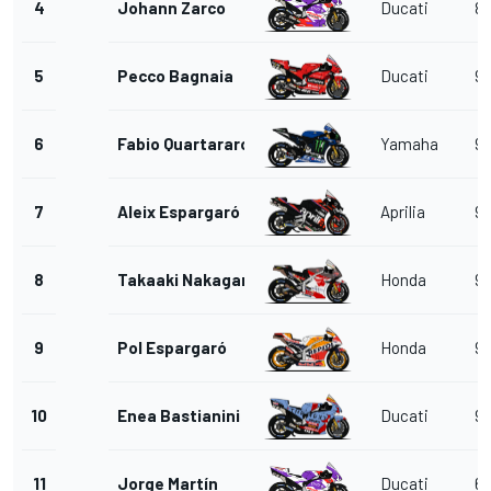
4
Johann Zarco
Ducati
8
5
Pecco Bagnaia
Ducati
9
6
Fabio Quartararo
Yamaha
9
7
Aleix Espargaró
Aprilia
9
8
Takaaki Nakagami
Honda
9
9
Pol Espargaró
Honda
9
10
Enea Bastianini
Ducati
9
11
Jorge Martín
Ducati
6