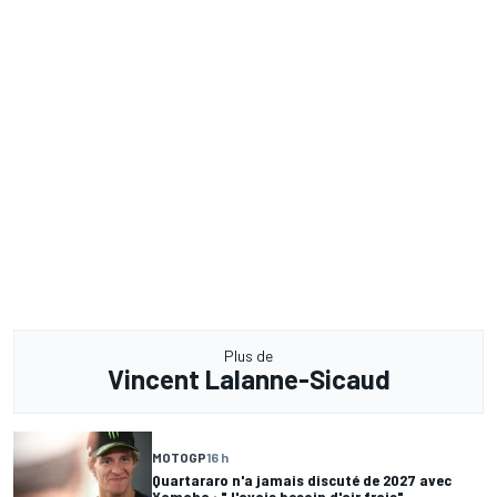
Plus de
Vincent Lalanne-Sicaud
MOTOGP
16 h
Quartararo n'a jamais discuté de 2027 avec
Yamaha : "J'avais besoin d'air frais"