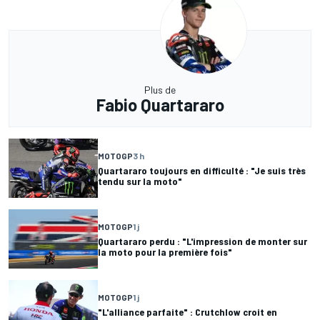
Plus de
Fabio Quartararo
MOTOGP
3 h
Quartararo toujours en difficulté : "Je suis très
tendu sur la moto"
MOTOGP
1 j
Quartararo perdu : "L'impression de monter sur
la moto pour la première fois"
MOTOGP
1 j
"L'alliance parfaite" : Crutchlow croit en