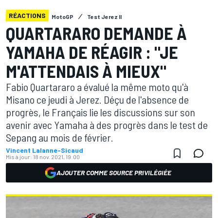
RÉACTIONS
MotoGP
Test Jerez II
QUARTARARO DEMANDE À
YAMAHA DE RÉAGIR : "JE
M'ATTENDAIS À MIEUX"
Fabio Quartararo a évalué la même moto qu'à
Misano ce jeudi à Jerez. Déçu de l'absence de
progrès, le Français lie les discussions sur son
avenir avec Yamaha à des progrès dans le test de
Sepang au mois de février.
Vincent Lalanne-Sicaud
Mis à jour:
18 nov. 2021, 19:00
AJOUTER COMME SOURCE PRIVILÉGIÉE