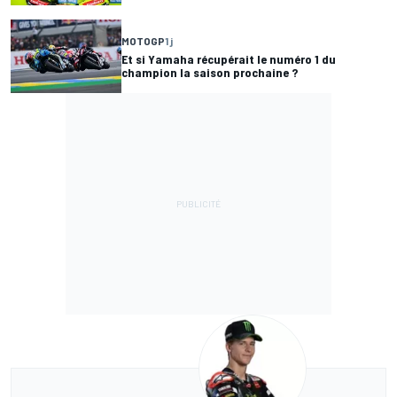
MOTOGP
1 j
Et si Yamaha récupérait le numéro 1 du
champion la saison prochaine ?