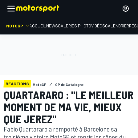
MOTOGP
ACCUEIL
NEWS
GALERIES PHOTO
VIDÉOS
CALENDRIER
RÉS
RÉACTIONS
MotoGP
GP de Catalogne
QUARTARARO : "LE MEILLEUR
MOMENT DE MA VIE, MIEUX
QUE JEREZ"
Fabio Quartararo a remporté à Barcelone sa
troisième victoire MotoGP et repris les rênes du