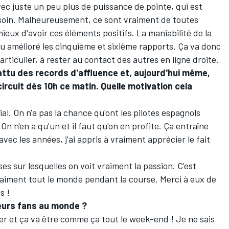
ec juste un peu plus de puissance de pointe, qui est
soin. Malheureusement, ce sont vraiment de toutes
ieux d'avoir ces éléments positifs. La maniabilité de la
u amélioré les cinquième et sixième rapports. Ça va donc
articulier, à rester au contact des autres en ligne droite.
ttu des records d'affluence et, aujourd'hui même,
ircuit dès 10h ce matin. Quelle motivation cela
l. On n'a pas la chance qu'ont les pilotes espagnols
On n'en a qu'un et il faut qu'on en profite. Ça entraîne
vec les années, j'ai appris à vraiment apprécier le fait
es sur lesquelles on voit vraiment la passion. C'est
raiment tout le monde pendant la course. Merci à eux de
s !
leurs fans au monde ?
er et ça va être comme ça tout le week-end ! Je ne sais