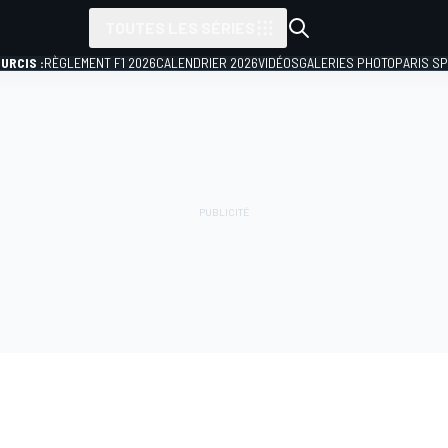
TOUTES LES SÉRIES
URCIS :
RÈGLEMENT F1 2026
CALENDRIER 2026
VIDÉOS
GALERIES PHOTO
PARIS S